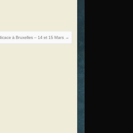
icace à Bruxelles – 14 et 15 Mars
→