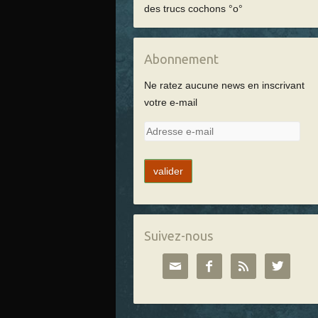
des trucs cochons °o°
Abonnement
Ne ratez aucune news en inscrivant
votre e-mail
A
d
r
e
s
s
e
Suivez-nous
e




-
m
a
i