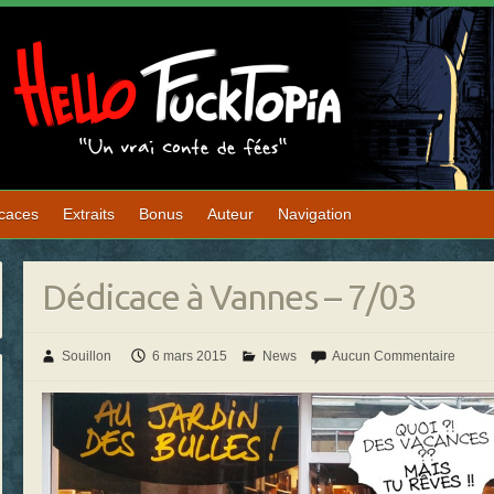
caces
Extraits
Bonus
Auteur
Navigation
Dédicace à Vannes – 7/03
Souillon
6 mars 2015
News
Aucun Commentaire