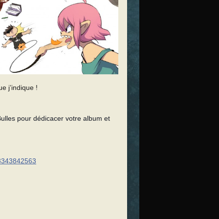
e j’indique !
ulles pour dédicacer votre album et
53343842563